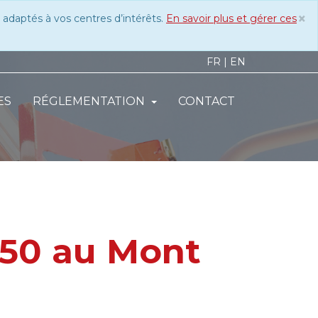
×
 adaptés à vos centres d’intérêts.
En savoir plus et gérer ces
C
FR
|
EN
ES
RÉGLEMENTATION
CONTACT
 50 au Mont