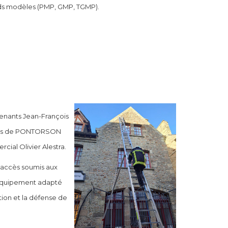
ands modèles (PMP, GMP, TGMP).
tenants Jean-François
cours de PONTORSON
cial Olivier Alestra.
n accès soumis aux
n équipement adapté
tion et la défense de