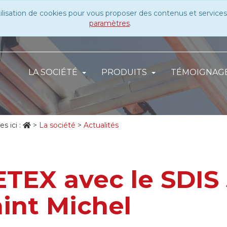
tilisation de cookies pour vous proposer des contenus et services
paramètres
.
LA SOCIÉTÉ
PRODUITS
TÉMOIGNAG
s ici :
>
La société
>
Actualités
ETEX avec le SDIS
int Michel